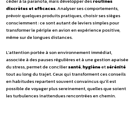
céder à la paranoïa, mais développer des
routines
discrètes et efficaces
. Analyser ses comportements,
prévoir quelques produits pratiques, choisir ses sièges
consciemment : ce sont autant de leviers simples pour
transformer le périple en avion en expérience positive,
même sur de longues distances.
L’attention portée à son environnement immédiat,
associée à des pauses régulières et à une gestion apaisée
du stress, permet de concilier
santé
,
hygiène
et
sérénité
tout au long du trajet. Ceux qui transforment ces conseils
en habitudes repartent souvent convaincus qu’il est
possible de voyager plus sereinement, quelles que soient
les turbulences inattendues rencontrées en chemin.
Facebook
Twitter
Pinterest
W