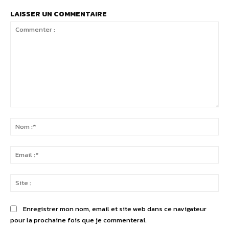
LAISSER UN COMMENTAIRE
Commenter
:
No
:*
Ema
:*
Sit
:
Enregistrer mon nom, email et site web dans ce navigateur
pour la prochaine fois que je commenterai.