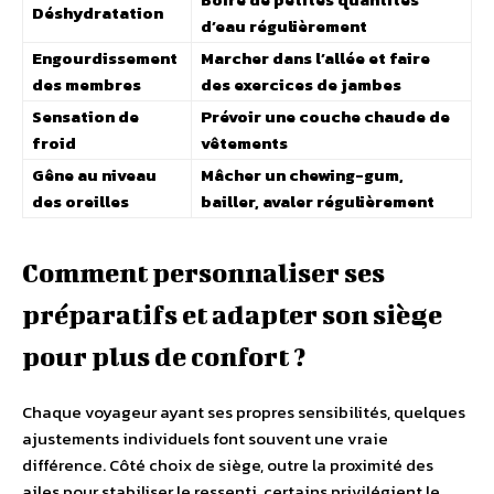
Déshydratation
d’eau régulièrement
Engourdissement
Marcher dans l’allée et faire
des membres
des exercices de jambes
Sensation de
Prévoir une couche chaude de
froid
vêtements
Gêne au niveau
Mâcher un chewing-gum,
des oreilles
bailler, avaler régulièrement
Comment personnaliser ses
préparatifs et adapter son siège
pour plus de confort ?
Chaque voyageur ayant ses propres sensibilités, quelques
ajustements individuels font souvent une vraie
différence. Côté choix de siège, outre la proximité des
ailes pour stabiliser le ressenti, certains privilégient le