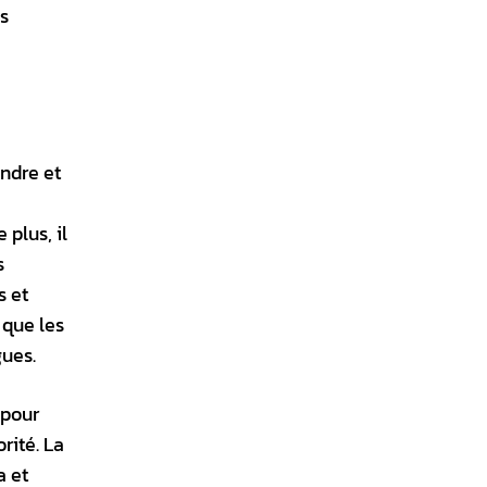
es
endre et
 plus, il
s
s et
 que les
gues.
 pour
rité. La
a et