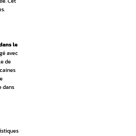
ie. Cet
es.
dans le
agé avec
le de
icaines
ue
ge dans
istiques