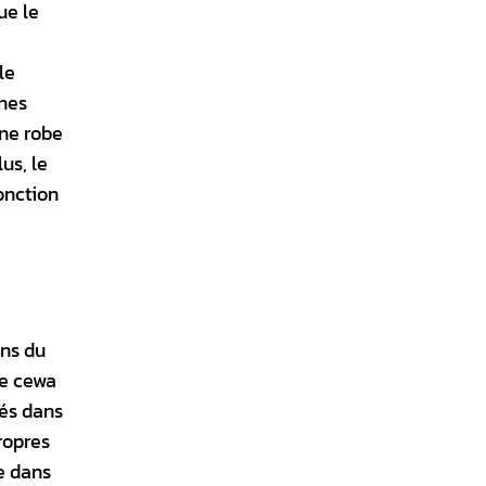
ue le
le
ines
une robe
us, le
onction
ons du
le cewa
lés dans
propres
te dans