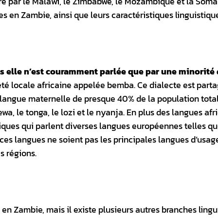
ré par le Malawi, le Zimbabwe, le Mozambique et la Somal
ées en Zambie, ainsi que leurs caractéristiques linguistiqu
s elle n’est couramment parlée que par une minorité 
iété locale africaine appelée bemba. Ce dialecte est part
 langue maternelle de presque 40% de la population tota
a, le tonga, le lozi et le nyanja. En plus des langues afr
iques qui parlent diverses langues européennes telles q
e ces langues ne soient pas les principales langues d’usa
s régions.
 en Zambie, mais il existe plusieurs autres branches lingu