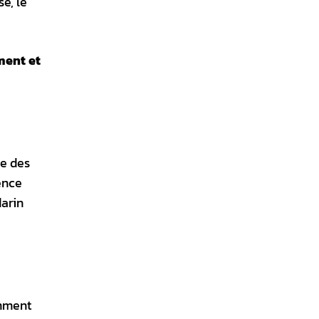
e, le
ment et
ie des
ence
darin
amment