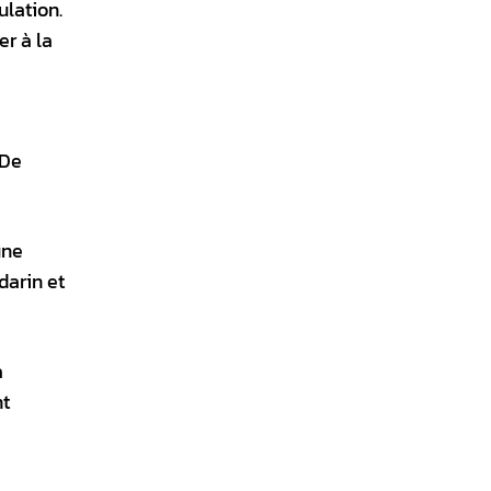
ulation.
er à la
 De
une
darin et
a
nt