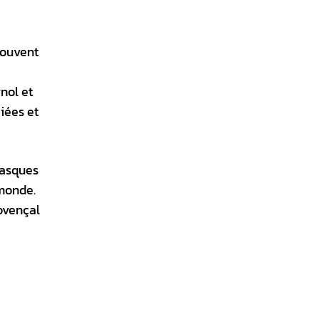
 souvent
nol et
ciées et
gasques
 monde.
rovençal