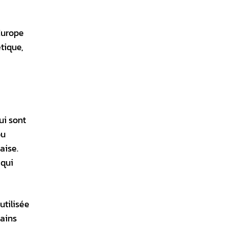
Europe
tique,
ui sont
ou
aise.
 qui
utilisée
tains