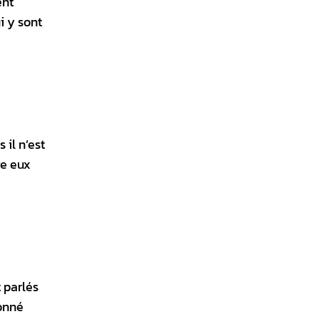
ent
i y sont
il n’est
re eux
t parlés
donné