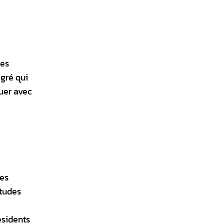
mes
gré qui
quer avec
ues
itudes
ésidents