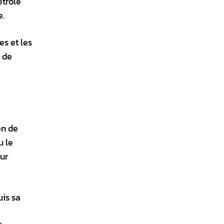
étrole
e.
es et les
s de
en de
u le
our
uis sa