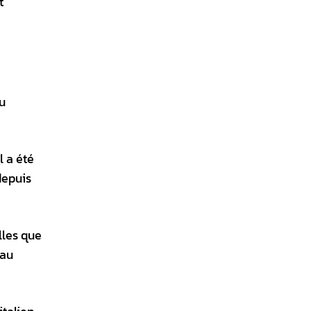
t
ou
l a été
depuis
lles que
 au