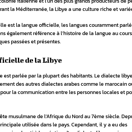
 colonie italienne et l’un des plus grands producteurs de p
ant la Méditerranée, la Libye a une culture riche et varié
lle est la langue officielle, les langues couramment parlé
ons également référence à l’histoire de la langue au cour
tiques passées et présentes.
icielle de la Libye
lle est parlée par la plupart des habitants. Le dialecte liby
rablement des autres dialectes arabes comme le marocain o
sé pour la communication entre les personnes locales et p
quête musulmane de l’Afrique du Nord au 7ème siècle. Dep
rincipale utilisée dans le pays. Cependant, il y a eu des