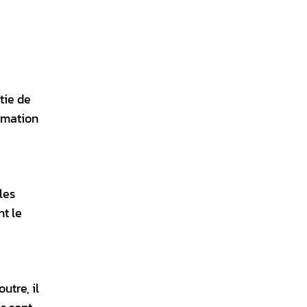
tie de
ormation
les
t le
utre, il