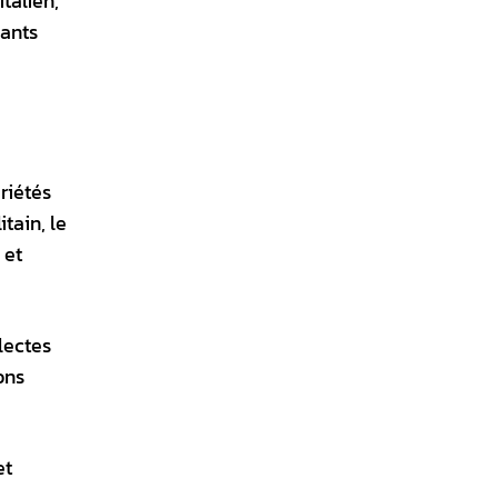
italien,
dants
riétés
tain, le
 et
lectes
ons
et