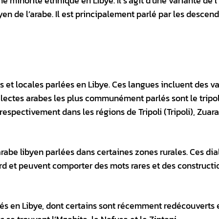
e minorité ethnique en Libye. Il s’agit d’une variante de l’
yen de l’arabe. Il est principalement parlé par les descen
s et locales parlées en Libye. Ces langues incluent des va
ialectes arabes les plus communément parlés sont le tripoli
respectivement dans les régions de Tripoli (Tripoli), Zuara
arabe libyen parlées dans certaines zones rurales. Ces dia
ard et peuvent comporter des mots rares et des constructi
arlés en Libye, dont certains sont récemment redécouverts 