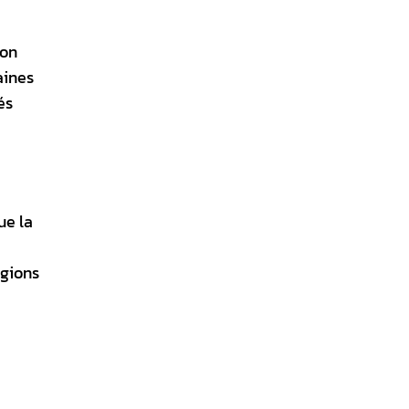
ion
aines
és
ue la
égions