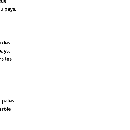
gue
u pays.
e des
pays,
ns les
cipales
 rôle