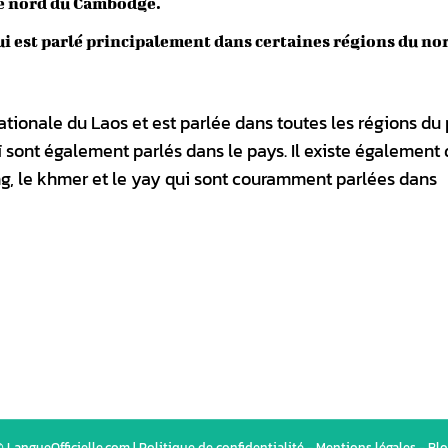
le nord du Cambodge.
 qui est parlé principalement dans certaines régions du no
nationale du Laos et est parlée dans toutes les régions du 
haï sont également parlés dans le pays. Il existe également
ng, le khmer et le yay qui sont couramment parlées dans
 LangueOfficielle.com |
Politique de confidentialité
-
Mentions légales
-
Blo