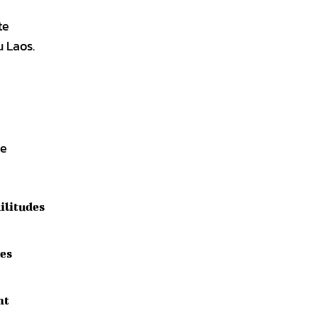
te
u Laos.
le
militudes
pes
nt