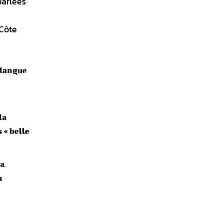
parlées
 Côte
 langue
la
 « belle
la
u