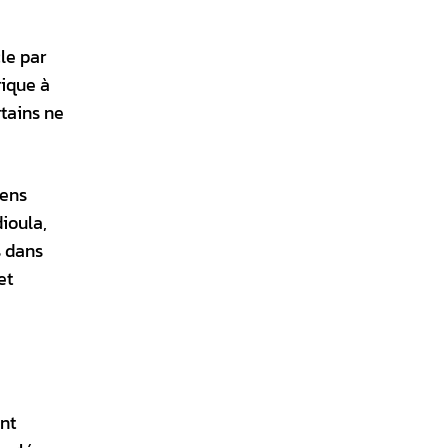
cle par
rique à
rtains ne
iens
ioula,
s dans
et
ont