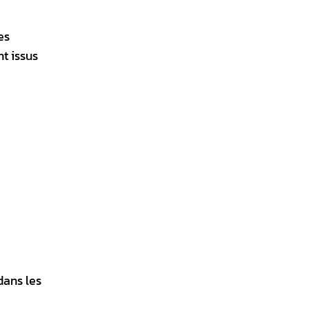
es
nt issus
dans les