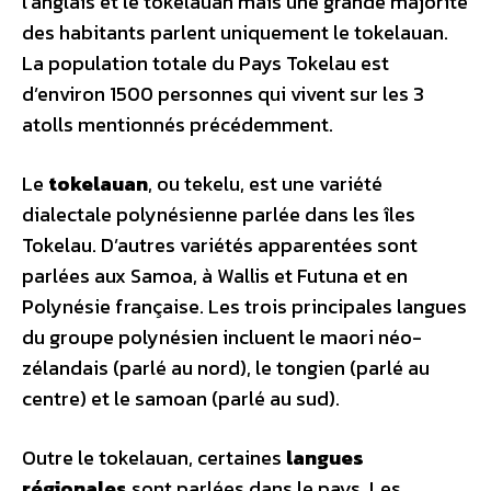
l’anglais et le tokelauan mais une grande majorité
des habitants parlent uniquement le tokelauan.
La population totale du Pays Tokelau est
d’environ 1500 personnes qui vivent sur les 3
atolls mentionnés précédemment.
Le
tokelauan
, ou tekelu, est une variété
dialectale polynésienne parlée dans les îles
Tokelau. D’autres variétés apparentées sont
parlées aux Samoa, à Wallis et Futuna et en
Polynésie française. Les trois principales langues
du groupe polynésien incluent le maori néo-
zélandais (parlé au nord), le tongien (parlé au
centre) et le samoan (parlé au sud).
Outre le tokelauan, certaines
langues
régionales
sont parlées dans le pays. Les